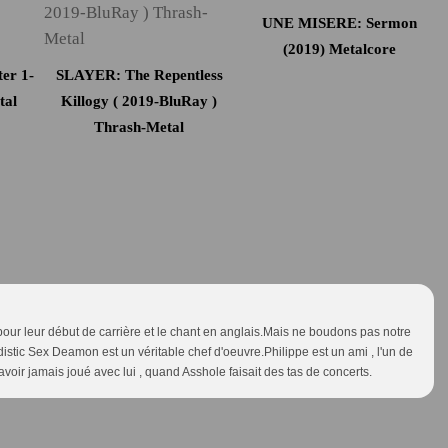
UNE MISERE: Sermon
(2019) Metalcore
er 1-
SLAYER: The Repentless
tal
Killogy ( 2019-BluRay )
Thrash-Metal
pour leur début de carrière et le chant en anglais.Mais ne boudons pas notre
adistic Sex Deamon est un véritable chef d'oeuvre.Philippe est un ami , l'un de
avoir jamais joué avec lui , quand Asshole faisait des tas de concerts.