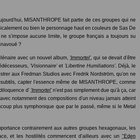
'aujourd'hui, MISANTHROPE fait partie de ces groupes qui ne
musicalement ou bien le personnage haut en couleurs de Sas De
 ne s'impose aucune limite, le groupe français a toujours su
t inavoué ?
énaire avec un nouvel album,
'Immortel'
, qui se devait d'être
rédécesseurs,
'Visionnaire'
et
'Libertine Humiliations'
. Déjà, le
istrer aux Fredman Studios avec Fredrik Nordström, qu'on ne
ts subtils, capter l'essence même de MISANTHROPE, comme
andiloquence d'
'Immortel'
n'est pas simplement due qu'à ça, car
 avec notamment des compositions d'un niveau jamais atteint
aucoup plus symphonique que par le passé, même si le Metal
importance contrairement aux autres groupes hexagonaux, les
ce, et les hostilités commencent d'ailleurs avec un
"Eden