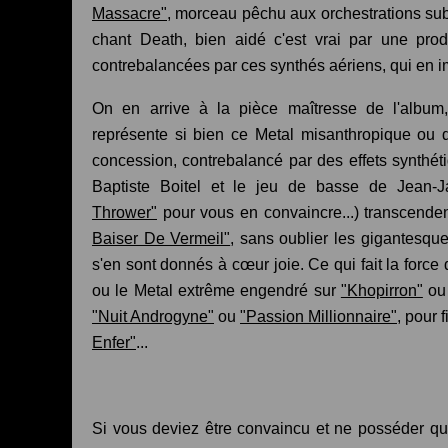
Massacre"
, morceau pêchu aux orchestrations subt
chant Death, bien aidé c'est vrai par une pro
contrebalancées par ces synthés aériens, qui en imp
On en arrive à la pièce maîtresse de l'albu
représente si bien ce Metal misanthropique ou 
concession, contrebalancé par des effets synthét
Baptiste Boitel et le jeu de basse de Jean-
Thrower"
pour vous en convaincre...) transcen
Baiser De Vermeil"
, sans oublier les gigantesqu
s'en sont donnés à cœur joie. Ce qui fait la force
ou le Metal extrême engendré sur
"Khopirron"
o
"Nuit Androgyne"
ou
"Passion Millionnaire"
, pour 
Enfer"
...
Si vous deviez être convaincu et ne posséder