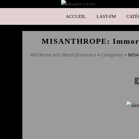
ACCUEIL
LAST-FM
CATÉ
MISANTHROPE: Immortel
MUYAzine.Info MetalUpYourAss
>
Categories
>
MISA
2