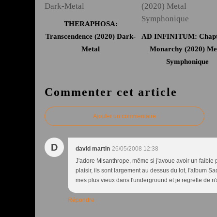
THERAPHOSA:
Transcendence (2020) Dark-
AD INFINITUM: Chapt
Metal
Monarchy (2020) Me
Symphonique
Commenter cet article
Ajouter un commentaire
D
david martin
26/05/2008 12:38
J'adore Misanthrope, même si j'avoue avoir un faible 
plaisir, ils sont largement au dessus du lot, l'album S
mes plus vieux dans l'underground et je regrette de n'
Répondre