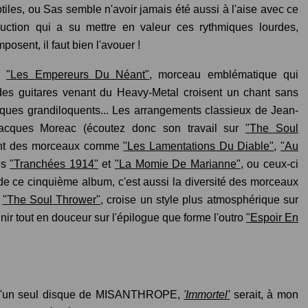
iles, ou Sas semble n'avoir jamais été aussi à l'aise avec ce
duction qui a su mettre en valeur ces rythmiques lourdes,
osent, il faut bien l'avouer !
m,
"Les Empereurs Du Néant"
, morceau emblématique qui
des guitares venant du Heavy-Metal croisent un chant sans
iques grandiloquents... Les arrangements classieux de Jean-
Jacques Moreac (écoutez donc son travail sur
"The Soul
dent des morceaux comme
"Les Lamentations Du Diable"
,
"Au
es
"Tranchées 1914"
et
"La Momie De Marianne"
, ou ceux-ci
 de ce cinquième album, c'est aussi la diversité des morceaux
u
"The Soul Thrower"
, croise un style plus atmosphérique sur
finir tout en douceur sur l'épilogue que forme l'outro
"Espoir En
 qu'un seul disque de MISANTHROPE,
'Immortel'
serait, à mon