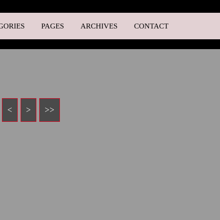
GORIES
PAGES
ARCHIVES
CONTACT
<
10
20
>
>>