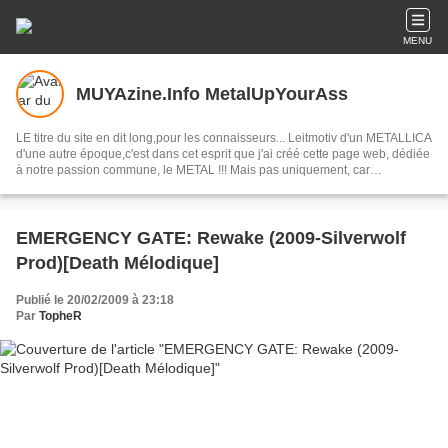
MENU
MUYAzine.Info MetalUpYourAss
LE titre du site en dit long,pour les connaisseurs... Leitmotiv d'un METALLICA
d'une autre époque,c'est dans cet esprit que j'ai créé cette page web, dédiée
à notre passion commune, le METAL !!! Mais pas uniquement, car
dorénavant je parlerais d'actualités plus généralistes voire polémiques...
Bonne lecture !
EMERGENCY GATE: Rewake (2009-Silverwolf
Prod)[Death Mélodique]
Publié le 20/02/2009 à 23:18
Par
TopheR