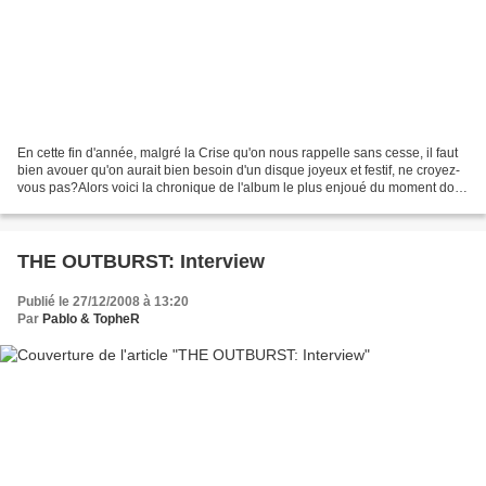
En cette fin d'année, malgré la Crise qu'on nous rappelle sans cesse, il faut
bien avouer qu'on aurait bien besoin d'un disque joyeux et festif, ne croyez-
vous pas?Alors voici la chronique de l'album le plus enjoué du moment dont
j'avais déjà plus ou...
THE OUTBURST: Interview
Publié le 27/12/2008 à 13:20
Par
Pablo & TopheR