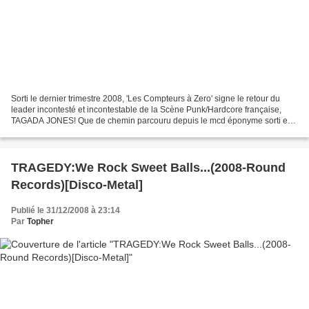
Sorti le dernier trimestre 2008, 'Les Compteurs à Zero' signe le retour du
leader incontesté et incontestable de la Scène Punk/Hardcore française,
TAGADA JONES! Que de chemin parcouru depuis le mcd éponyme sorti en
1995, et malgré l'évolution du groupe...
TRAGEDY:We Rock Sweet Balls...(2008-Round
Records)[Disco-Metal]
Publié le 31/12/2008 à 23:14
Par
Topher