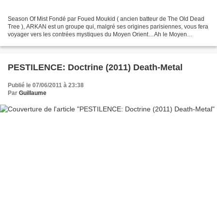
Season Of Mist Fondé par Foued Moukid ( ancien batteur de The Old Dead
Tree ), ARKAN est un groupe qui, malgré ses origines parisiennes, vous fera
voyager vers les contrées mystiques du Moyen Orient…Ah le Moyen
Orient…Sa chaleur, ses mystères, sa musique...
PESTILENCE: Doctrine (2011) Death-Metal
Publié le 07/06/2011 à 23:38
Par
Guillaume