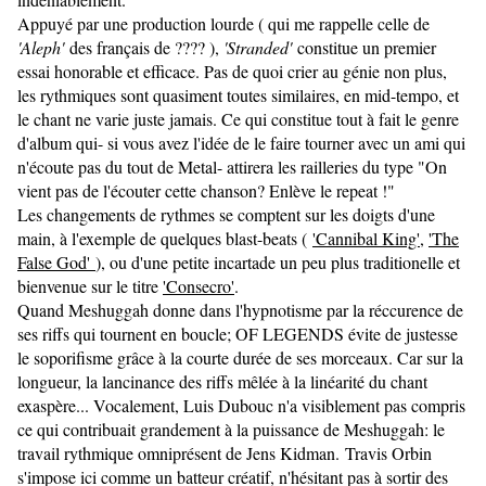
Appuyé par une production lourde ( qui me rappelle celle de
'Aleph'
des français de ???? ),
'Stranded'
constitue un premier
essai honorable et efficace. Pas de quoi crier au génie non plus,
les rythmiques sont quasiment toutes similaires, en mid-tempo, et
le chant ne varie juste jamais. Ce qui constitue tout à fait le genre
d'album qui- si vous avez l'idée de le faire tourner avec un ami qui
n'écoute pas du tout de Metal- attirera les railleries du type "On
vient pas de l'écouter cette chanson? Enlève le repeat !"
Les changements de rythmes se comptent sur les doigts d'une
main, à l'exemple de quelques blast-beats (
'Cannibal King'
,
'The
False God'
), ou d'une petite incartade un peu plus traditionelle et
bienvenue sur le titre
'Consecro'
.
Quand Meshuggah donne dans l'hypnotisme par la réccurence de
ses riffs qui tournent en boucle; OF LEGENDS évite de justesse
le soporifisme grâce à la courte durée de ses morceaux. Car sur la
longueur, la lancinance des riffs mêlée à la linéarité du chant
exaspère... Vocalement, Luis Dubouc n'a visiblement pas compris
ce qui contribuait grandement à la puissance de Meshuggah: le
travail rythmique omniprésent de Jens Kidman. Travis Orbin
s'impose ici comme un batteur créatif, n'hésitant pas à sortir des