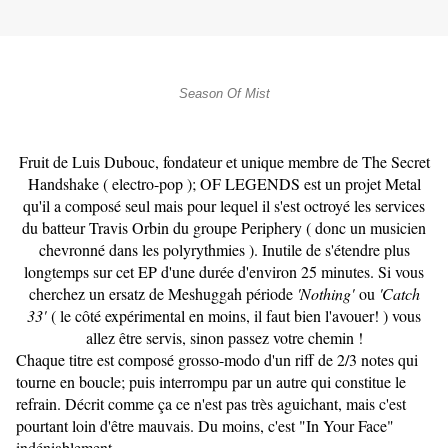
Season Of Mist
Fruit de Luis Dubouc, fondateur et unique membre de The Secret
Handshake ( electro-pop ); OF LEGENDS est un projet Metal
qu'il a composé seul mais pour lequel il s'est octroyé les services
du batteur Travis Orbin du groupe Periphery ( donc un musicien
chevronné dans les polyrythmies ). Inutile de s'étendre plus
longtemps sur cet EP d'une durée d'environ 25 minutes. Si vous
cherchez un ersatz de Meshuggah période
'Nothing'
ou
'Catch
33'
( le côté expérimental en moins, il faut bien l'avouer! ) vous
allez être servis, sinon passez votre chemin !
Chaque titre est composé grosso-modo d'un riff de 2/3 notes qui
tourne en boucle; puis interrompu par un autre qui constitue le
refrain. Décrit comme ça ce n'est pas très aguichant, mais c'est
pourtant loin d'être mauvais. Du moins, c'est "In Your Face"
indéniablement.