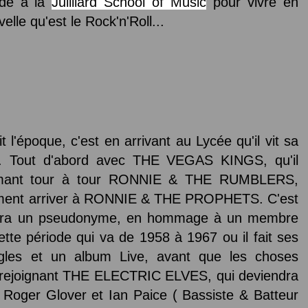
ude à la
Juilliard School of Music
pour vivre en
lle qu'est le Rock'n'Roll...
l'époque, c'est en arrivant au Lycée qu'il vit sa
e. Tout d'abord avec THE VEGAS KINGS, qu'il
ommant tour à tour RONNIE & THE RUMBLERS,
ent arriver à RONNIE & THE PROPHETS. C'est
prendra un pseudonyme, en hommage à un membre
ette période qui va de 1958 à 1967 ou il fait ses
ngles et un album Live, avant que les choses
rejoignant THE ELECTRIC ELVES, qui deviendra
 Roger Glover et Ian Paice ( Bassiste & Batteur