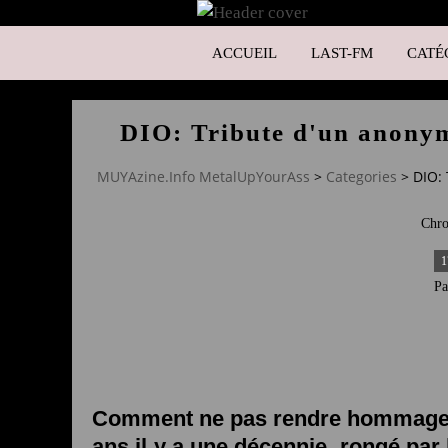
ACCUEIL
LAST-FM
CATÉ
DIO: Tribute d'un anonym
MUYAzine.Info MetalUpYourAss
>
Categories
>
DIO: 
Chro
1
P
Comment ne pas rendre hommage e
ans il y a une décennie, rongé par