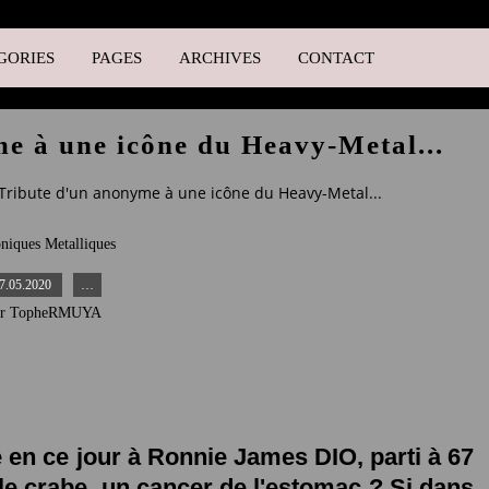
GORIES
PAGES
ARCHIVES
CONTACT
e à une icône du Heavy-Metal...
Tribute d'un anonyme à une icône du Heavy-Metal...
niques Metalliques
7.05.2020
…
ar TopheRMUYA
n ce jour à Ronnie James DIO, parti à 67
 le crabe, un cancer de l'estomac ? Si dans