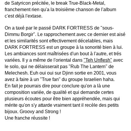
de Satyricon précitée, le break True-Black-Metal,
franchement rien qu'a la troisième chanson de l'album
c'est déjà l'extase.
On a taxé par le passé DARK FORTRESS de "sous-
Dimmu Borgir". Le rapprochement avec ce dernier est aisé
et les similarités sont effectivement décelables, mais
DARK FORTRESS est un groupe à la sonorité bien à lui.
Les ambiances sont maîtrisées d'un bout à l'autre, et trés
variées. Il y a même de l'oriental dans
"Teh Unflesh"
avec
le solo, qui ne délaisserait pas "Rub The Lantern" de
Melechesh. Euh oui oui sur Djinn sortie en 2001, vous
avez à faire à un "True fan" du groupe Israelien haha.
En fait je pourrais dire pour conclure qu'on a là une
composition variée, de qualité et qui demande certes
plusieurs écoutes pour être bien appréhendée, mais qui
mérite qu'on s'y attarde vraiment tant il recèle des petits
bijoux. Groovy and Strong !
Une franche réussite !