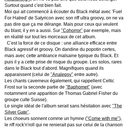
Surtout quand c'est bien fait.
Moi qui ait commencé à écouter du Black métal avec 'Fuel
For Hatred' de Satyricon avec son riff ultra groovy, on ne va
pas dire que ça me dérange. Mais pour ceux qui veulent
du blast, il y en a aussi. Sur
"Cohorror"
par exemple, mais
en réalité sur tout les morceaux de cet album.
C'est la force de ce disque : une alliance efficace entre
Black agressif et groovy. On dandine du popotin certes,
mais avec cette ambiance malsaine typique du Black. Et
puis il y a cette prise de risque du groupe. Les solos, rares
dans le Black tout d'abord. Magnifiques quand ils
apparaissent (celui de
"Analepsy"
entre autre).
Les chants caverneux également, qui rappellent Celtic
Frost sur la seconde partie de
"Baphomet"
(avec
notamment une apparition de Thomas Gabriel Fisher du
groupe culte Suisse).
Le single idéal de l'album serait sans hésitation avec
"The
Silver Gate"
.
Les choeurs sonnent comme un hymne (
"Come with me"
),
le riff rock'n'roll qui ne renierait pas sur celui de la chanson