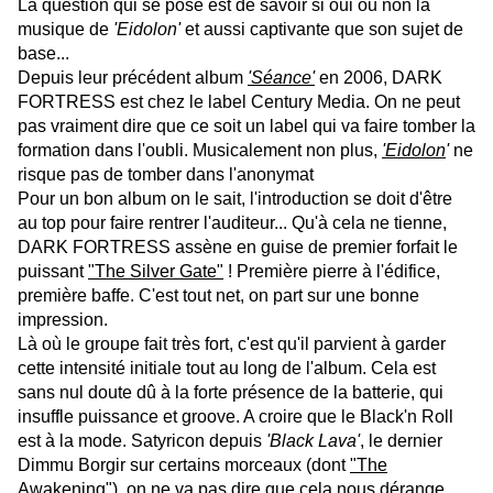
La question qui se pose est de savoir si oui ou non la
musique de
'Eidolon'
et aussi captivante que son sujet de
base...
Depuis leur précédent album
'Séance'
en 2006, DARK
FORTRESS est chez le label Century Media. On ne peut
pas vraiment dire que ce soit un label qui va faire tomber la
formation dans l'oubli. Musicalement non plus,
'Eidolon
'
ne
risque pas de tomber dans l'anonymat
Pour un bon album on le sait, l'introduction se doit d'être
au top pour faire rentrer l'auditeur... Qu'à cela ne tienne,
DARK FORTRESS assène en guise de premier forfait le
puissant
"The Silver Gate"
! Première pierre à l'édifice,
première baffe. C'est tout net, on part sur une bonne
impression.
Là où le groupe fait très fort, c'est qu'il parvient à garder
cette intensité initiale tout au long de l'album. Cela est
sans nul doute dû à la forte présence de la batterie, qui
insuffle puissance et groove. A croire que le Black'n Roll
est à la mode. Satyricon depuis
'Black Lava'
, le dernier
Dimmu Borgir sur certains morceaux (dont
"The
Awakening"
), on ne va pas dire que cela nous dérange.