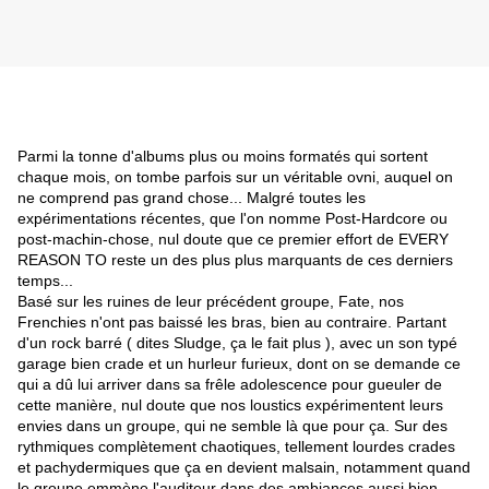
Parmi la tonne d'albums plus ou moins formatés qui sortent
chaque mois, on tombe parfois sur un véritable ovni, auquel on
ne comprend pas grand chose... Malgré toutes les
expérimentations récentes, que l'on nomme Post-Hardcore ou
post-machin-chose, nul doute que ce premier effort de EVERY
REASON TO reste un des plus plus marquants de ces derniers
temps...
Basé sur les ruines de leur précédent groupe, Fate, nos
Frenchies n'ont pas baissé les bras, bien au contraire. Partant
d'un rock barré ( dites Sludge, ça le fait plus ), avec un son typé
garage bien crade et un hurleur furieux, dont on se demande ce
qui a dû lui arriver dans sa frêle adolescence pour gueuler de
cette manière, nul doute que nos loustics expérimentent leurs
envies dans un groupe, qui ne semble là que pour ça.
Sur des
rythmiques complètement chaotiques, tellement lourdes crades
et pachydermiques que ça en devient malsain, notamment quand
le groupe emmène l'auditeur dans des ambiances aussi bien