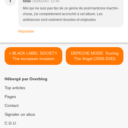
T
tonio
16/06/2007 15:40
Moi qui ne suis pas fan de ce genre de post-hardcore machin-
chose, j'ai completement accroché à cet album. Les
ambiances sont vraiment réussies et originales.
Répondre
< BLACK LABEL SOCIETY:
DEPECHE MODE: Touring
The european invasion
The Angel (2006-DVD)
Doom Troopin' Live (2006-
[Electro-pop] >
DVD) [Metal Sudiste]
Hébergé par Overblog
Top articles
Pages
Contact
Signaler un abus
C.G.U.