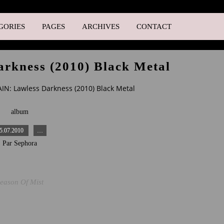
GORIES
PAGES
ARCHIVES
CONTACT
rkness (2010) Black Metal
IN: Lawless Darkness (2010) Black Metal
album
5.07.2010
…
Par Sephora
eason Of Mist