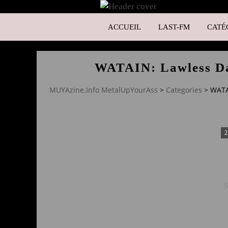
ACCUEIL
LAST-FM
CATÉ
WATAIN: Lawless Da
MUYAzine.Info MetalUpYourAss
>
Categories
>
WATA
2
S