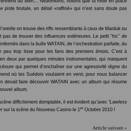
t l’ennemi du bien… Néanmoins, notons que la mise en place
e piste brutale, un détail «raffiné» qui n’est sans doute pas
l’oreille on trouve des riffs ressemblants à ceux de Marduk ou
 pas de trouver des influences extérieures. Le petit "hic" de
 enfermés dans la bulle WATAIN, de l’orchestration parfaite, du
 Un peu trop lisse pour les fans des premiers émois. C’est à
 en deux par quelques minutes instrumentales, qui marquent
 césure qui permet d’enchaîner sur une agressivité digne du
rend où les Suédois voulaient en venir, pour nous balancer
 on devait faire découvrir WATAIN avec un album qui résume
 nouvel album.
scène difficilement domptable, il est évident qu’avec
'
Lawless
er
ver sur la scène du Nouveau Casino le 1
Octobre 2010 !
Article suivant »