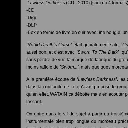
Lawless Darkness
(CD - 2010) (sorti en 4 formats
-CD
-Digi
-DLP
-Box en forme de livre en cuir avec une bougie, un
'
Rabid Death’s Curse
'
était génialement sale,
'
Ca
aussi bon, et c’est avec
'
Sworn To The Dark
'
qu’o
sans perdre de vue la marque de fabrique du group
moins raffolé de
'
Sworn...
'
, mais quelques morceaux 
A la première écoute de
'
Lawless Darkness
'
, les
dans la continuité de ce qu'avait proposé le group
qu’en effet, WATAIN ça déboîte mais en écouter p
lassant.
On entre dans le vif du sujet à partir du troisiè
instrumentale bien trop longue du morceau préc