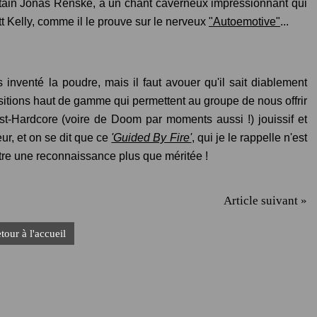
rtain Jonas Renske, à un chant caverneux impressionnant qui
tt Kelly, comme il le prouve sur le nerveux
"Autoemotive"
...
nventé la poudre, mais il faut avouer qu'il sait diablement
sitions haut de gamme qui permettent au groupe de nous offrir
ost-Hardcore (voire de Doom par moments aussi !) jouissif et
eur, et on se dit que ce
'Guided By Fire'
, qui je le rappelle n'est
tre une reconnaissance plus que méritée !
Article suivant »
tour à l'accueil