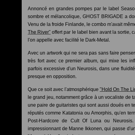
Annoncé en grandes pompes par le label Season
sombre et mélancolique, GHOST BRIGADE a donc 
Venu de la froide Finlande, le combo m'avait mê
The River"
offert par le label bien avant la sortie, 
l'on appelle avec facilité le Dark-Metal.
Avec un artwork qui ne sera pas sans faire pen
très fort avec ce premier album, qui mixe les inf
parfois excessive d'un Neurosis, dans une fluidité
presque en opposition.
Que ce soit avec l'atmosphérique
"Hold On The Li
le grand jeu, notamment grâce à un vocaliste de ta
une paire de guitaristes qui sont aussi doués en 
réputés comme Katatonia ou Amorphis, qu'en ter
Post-Hardcore de Cult Of Luna ou Neurosis. D
impressionnant de Manne Ikkonen, qui passe d'un 