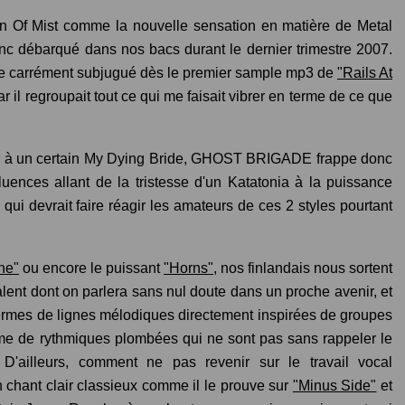
 Of Mist comme la nouvelle sensation en matière de Metal
débarqué dans nos bacs durant le dernier trimestre 2007.
me carrément subjugué dès le premier sample mp3 de
"Rails At
car il regroupait tout ce qui me faisait vibrer en terme de ce que
ser à un certain My Dying Bride, GHOST BRIGADE frappe donc
luences allant de la tristesse d'un Katatonia à la puissance
 qui devrait faire réagir les amateurs de ces 2 styles pourtant
ne"
ou encore le puissant
"Horns"
, nos finlandais nous sortent
lent dont on parlera sans nul doute dans un proche avenir, et
termes de lignes mélodiques directement inspirées de groupes
me de rythmiques plombées qui ne sont pas sans rappeler le
'ailleurs, comment ne pas revenir sur le travail vocal
chant clair classieux comme il le prouve sur
"Minus Side"
et