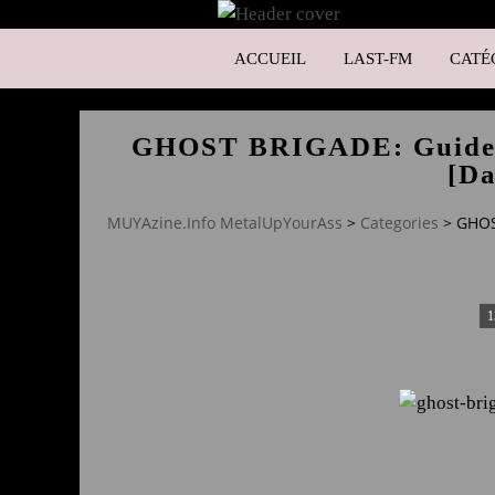
ACCUEIL
LAST-FM
CATÉ
GHOST BRIGADE: Guided 
[Da
MUYAzine.Info MetalUpYourAss
>
Categories
>
GHOS
1