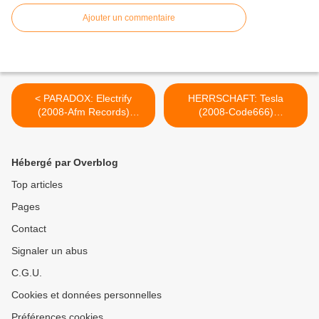
Ajouter un commentaire
< PARADOX: Electrify
HERRSCHAFT: Tesla
(2008-Afm Records)
(2008-Code666)
[Power/Thrash-Metal]
[Cyber/Industrial-Metal] >
Hébergé par Overblog
Top articles
Pages
Contact
Signaler un abus
C.G.U.
Cookies et données personnelles
Préférences cookies