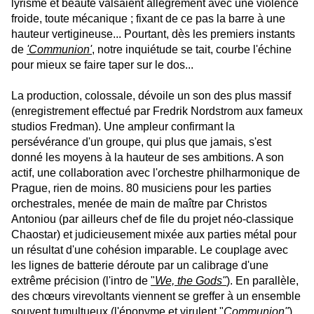
lyrisme et beauté valsaient allègrement avec une violence
froide, toute mécanique ; fixant de ce pas la barre à une
hauteur vertigineuse... Pourtant, dès les premiers instants
de
'Communion'
, notre inquiétude se tait, courbe l'échine
pour mieux se faire taper sur le dos...
La production, colossale, dévoile un son des plus massif
(enregistrement effectué par Fredrik Nordstrom aux fameux
studios Fredman). Une ampleur confirmant la
persévérance d'un groupe, qui plus que jamais, s'est
donné les moyens à la hauteur de ses ambitions. A son
actif, une collaboration avec l'orchestre philharmonique de
Prague, rien de moins. 80 musiciens pour les parties
orchestrales, menée de main de maître par Christos
Antoniou (par ailleurs chef de file du projet néo-classique
Chaostar) et judicieusement mixée aux parties métal pour
un résultat d'une cohésion imparable. Le couplage avec
les lignes de batterie déroute par un calibrage d'une
extrême précision (l'intro de
"
We, the Gods"
). En parallèle,
des chœurs virevoltants viennent se greffer à un ensemble
souvent tumultueux (l'éponyme et virulent
"
Communion"
).