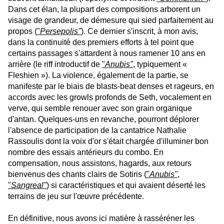
Dans cet élan, la plupart des compositions arborent un
visage de grandeur, de démesure qui sied parfaitement au
propos (
"
Persepolis"
). Ce dernier s'inscrit, à mon avis,
dans la continuité des premiers efforts à tel point que
certains passages s'attardent à nous ramener 10 ans en
arrière (le riff introductif de
"
Anubis"
, typiquement «
Fleshien »). La violence, également de la partie, se
manifeste par le biais de blasts-beat denses et rageurs, en
accords avec les growls profonds de Seth, vocalement en
verve, qui semble renouer avec son grain organique
d'antan. Quelques-uns en revanche, pourront déplorer
l'absence de participation de la cantatrice Nathalie
Rassoulis dont la voix d'or s'était chargée d'illuminer bon
nombre des essais antérieurs du combo. En
compensation, nous assistons, hagards, aux retours
bienvenus des chants clairs de Sotiris (
"
Anubis"
,
"
Sangreal"
) si caractéristiques et qui avaient déserté les
terrains de jeu sur l'œuvre précédente.
En définitive, nous avons ici matière à rasséréner les