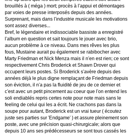
brouillés à ( méga ) mort; procès à l'appui et démontages
par voies de presse interposés depuis des années.
Surprenant, mais dans l'industrie musicale les motivations
sont assez diverses...
Bref, le légendaire et indissociable bassiste a enregistré
l'album en question et sait toujours le jouer avec brio,
aucun problème à ce niveau. Dans mes rêves les plus
fous, Mustaine aurait pu également se rabibocher avec
Marty Friedman et Nick Menza mais il n'en est rien; ce sont
respectivement Chris Broderick et Shawn Drover qui
occupent leurs postes. Si Broderick s'avère depuis des
années déjà le plus digne remplaçant de Friedman depuis
son éviction, il n'a pas la fluidité de jeu de ce dernier et
c'est avec un petit pincement au coeur que l'on entend les
soli endiablés repris certes note pour note mais sans le
feeling de celui qui les a écrit. Ne crachons pas dans la
soupe pour autant, Broderick est un vrai tueur ( écoutez
juste ses parties sur 'Endgame' ) et assure pleinement son
poste, avec une précision quasi-chirurgicale; alors que
depuis 10 ans ses prédécesseurs se sont tous cassés les