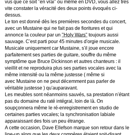
vus que ce soit "en vrai" ou même en DVD, vous allez très
vite constater la véracité des deux points évoqués ci-
dessus.
Le ton est donné dès les premières secondes du concert,
avec un Mustaine qui ne fait pas de fioritures et qui
annonce la couleur par un
"
Holy Wars"
toujours aussi
sauvage. C'est parti pour 45 minutes d'orgie musicale.
Musicale uniquement car Mustaine, s'il joue encore
parfaitement ses parties de guitare, souffre du même
symptôme que Bruce Dickinson et autres chanteurs : il
vieillit et ne reproduira plus ses parties vocales avec la
même intensité ou la même justesse ( même si
avec Mustaine on ne peut décemment pas parler de
véritable justesse ) qu'auparavant.
Les meubles sont néanmoins sauvés, sa prestation n'étant
pas du domaine du raté intégral, loin de là. On
soupçonnera même le ré-enregistrement en studio de
certaines parties vocales; la synchronisation labiale
apparaissant des fois un peu étrange.
A cette occasion, Dave Ellefson marque son retour dans le
line-up alors que les deux compères étaient soit-disant