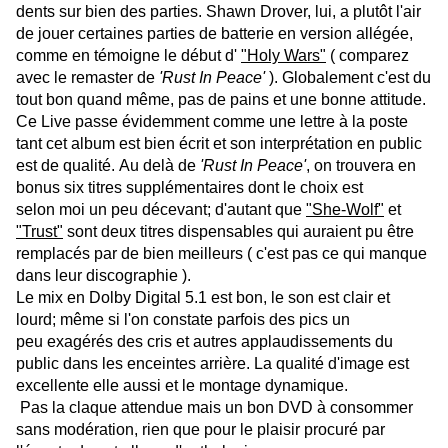
dents sur bien des parties. Shawn Drover, lui, a plutôt l'air
de jouer certaines parties de batterie en version allégée,
comme en témoigne le début d'
"
Holy Wars"
( comparez
avec le remaster de
'Rust In Peace'
). Globalement c'est du
tout bon quand même, pas de pains et une bonne attitude.
Ce Live passe évidemment comme une lettre à la poste
tant cet album est bien écrit et son interprétation en public
est de qualité. Au delà de
'Rust In Peace'
, on trouvera en
bonus six titres supplémentaires dont le choix est
selon moi un peu décevant; d'autant que
"
She-Wolf"
et
"
Trust"
sont deux titres dispensables qui auraient pu être
remplacés par de bien meilleurs ( c'est pas ce qui manque
dans leur discographie ).
Le mix en Dolby Digital 5.1 est bon, le son est clair et
lourd; même si l'on constate parfois des pics un
peu exagérés des cris et autres applaudissements du
public dans les enceintes arrière. La qualité d'image est
excellente elle aussi et le montage dynamique.
Pas la claque attendue mais un bon DVD à consommer
sans modération, rien que pour le plaisir procuré par