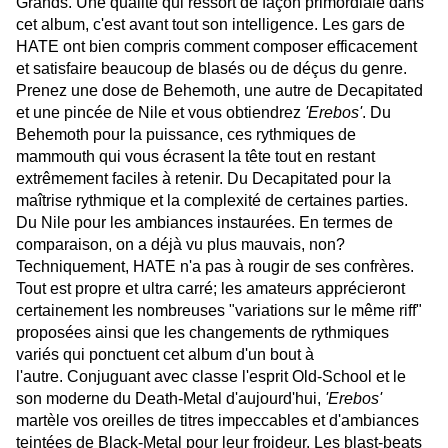
Grands. Une qualité qui ressort de façon primordiale dans
cet album, c'est avant tout son intelligence. Les gars de
HATE ont bien compris comment composer efficacement
et satisfaire beaucoup de blasés ou de déçus du genre.
Prenez une dose de Behemoth, une autre de Decapitated
et une pincée de Nile et vous obtiendrez
'Erebos'
. Du
Behemoth pour la puissance, ces rythmiques de
mammouth qui vous écrasent la tête tout en restant
extrêmement faciles à retenir. Du Decapitated pour la
maîtrise rythmique et la complexité de certaines parties.
Du Nile pour les ambiances instaurées. En termes de
comparaison, on a déjà vu plus mauvais, non?
Techniquement, HATE n'a pas à rougir de ses confrères.
Tout est propre et ultra carré; les amateurs apprécieront
certainement les nombreuses "variations sur le même riff"
proposées ainsi que les changements de rythmiques
variés qui ponctuent cet album d'un bout à
l'autre. Conjuguant avec classe l'esprit Old-School et le
son moderne du Death-Metal d'aujourd'hui,
'Erebos'
martèle vos oreilles de titres impeccables et d'ambiances
teintées de Black-Metal pour leur froideur. Les blast-beats