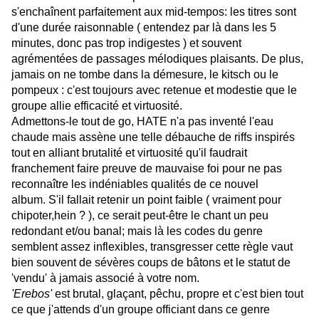
s'enchaînent parfaitement aux mid-tempos: les titres sont
d'une durée raisonnable ( entendez par là dans les 5
minutes, donc pas trop indigestes ) et souvent
agrémentées de passages mélodiques plaisants. De plus,
jamais on ne tombe dans la démesure, le kitsch ou le
pompeux : c'est toujours avec retenue et modestie que le
groupe allie efficacité et virtuosité.
Admettons-le tout de go, HATE n'a pas inventé l'eau
chaude mais assène une telle débauche de riffs inspirés
tout en alliant brutalité et virtuosité qu'il faudrait
franchement faire preuve de mauvaise foi pour ne pas
reconnaître les indéniables qualités de ce nouvel
album. S'il fallait retenir un point faible ( vraiment pour
chipoter,hein ? ), ce serait peut-être le chant un peu
redondant et/ou banal; mais là les codes du genre
semblent assez inflexibles, transgresser cette règle vaut
bien souvent de sévères coups de bâtons et le statut de
'vendu' à jamais associé à votre nom.
'Erebos'
est brutal, glaçant, pêchu, propre et c'est bien tout
ce que j'attends d'un groupe officiant dans ce genre