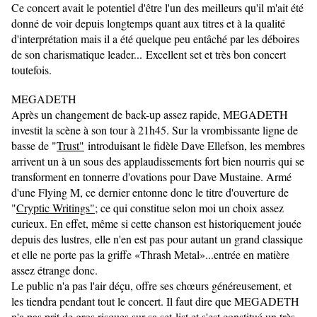
Ce concert avait le potentiel d'être l'un des meilleurs qu'il m'ait été
donné de voir depuis longtemps quant aux titres et à la qualité
d'interprétation mais il a été quelque peu entâché par les déboires
de son charismatique leader... Excellent set et très bon concert
toutefois.
MEGADETH
Après un changement de back-up assez rapide, MEGADETH
investit la scène à son tour à 21h45. Sur la vrombissante ligne de
basse de "
Trust"
introduisant le fidèle Dave Ellefson, les membres
arrivent un à un sous des applaudissements fort bien nourris qui se
transforment en tonnerre d'ovations pour Dave Mustaine. Armé
d'une Flying M, ce dernier entonne donc le titre d'ouverture de
"
Cryptic Writings";
ce qui constitue selon moi un choix assez
curieux. En effet, même si cette chanson est historiquement jouée
depuis des lustres, elle n'en est pas pour autant un grand classique
et elle ne porte pas la griffe «Thrash Metal»...entrée en matière
assez étrange donc.
Le public n'a pas l'air déçu, offre ses chœurs généreusement, et
les tiendra pendant tout le concert. Il faut dire que MEGADETH
n'a pas prit de gros risques sur sa set-list et s'est constitué un très