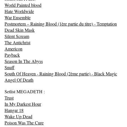
World Painted blood
Hate Worldwide
War Ensemble
Postmortem – Raining Blood (1ère partie du titre) - Temptation
Dead Skin Mask
Silent Scream
The Antichrist
Americon
Payback
Season In The Abyss
Snuff
South Of Heaven - Raining Blood (2ème partie) - Black Magic
Angel Of Death
Setlist MEGADETH :
Trust
In My Darkest Hour
Hangar 18
Wake Up Dead
Poison Was The Cure