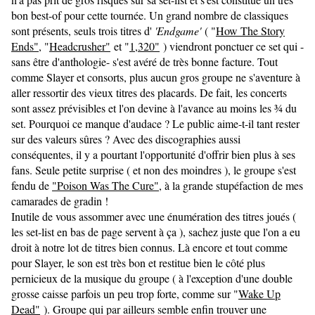
bon best-of pour cette tournée. Un grand nombre de classiques
sont présents, seuls trois titres d'
'Endgame'
( "
How The Story
Ends"
, "
Headcrusher"
et "
1,320"
) viendront ponctuer ce set qui -
sans être d'anthologie- s'est avéré de très bonne facture. Tout
comme Slayer et consorts, plus aucun gros groupe ne s'aventure à
aller ressortir des vieux titres des placards. De fait, les concerts
sont assez prévisibles et l'on devine à l'avance au moins les ¾ du
set. Pourquoi ce manque d'audace ? Le public aime-t-il tant rester
sur des valeurs sûres ? Avec des discographies aussi
conséquentes, il y a pourtant l'opportunité d'offrir bien plus à ses
fans. Seule petite surprise ( et non des moindres ), le groupe s'est
fendu de
"
Poison Was The Cure"
, à la grande stupéfaction de mes
camarades de gradin !
Inutile de vous assommer avec une énumération des titres joués (
les set-list en bas de page servent à ça ), sachez juste que l'on a eu
droit à notre lot de titres bien connus. Là encore et tout comme
pour Slayer, le son est très bon et restitue bien le côté plus
pernicieux de la musique du groupe ( à l'exception d'une double
grosse caisse parfois un peu trop forte, comme sur "
Wake Up
Dead"
). Groupe qui par ailleurs semble enfin trouver une