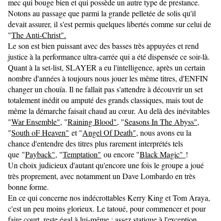
mec qui bouge bien et qui possède un autre type de prestance.
Notons au passage que parmi la grande pelletée de solis qu'il
devait assurer, il s'est permis quelques libertés comme sur celui de
"
The Anti-Christ".
Le son est bien puissant avec des basses très appuyées et rend
justice à la performance ultra-carrée qui a été dispensée ce soir-là.
Quant à la set-list, SLAYER a eu l'intelligence, après un certain
nombre d'années à toujours nous jouer les même titres, d'ENFIN
changer un chouïa. Il ne fallait pas s'attendre à découvrir un set
totalement inédit ou amputé des grands classiques, mais tout de
même la démarche faisait chaud au cœur. Au delà des inévitables
"
War Ensemble"
, "
Raining Blood"
, "
Seasons In The Abyss"
,
"
South oF Heaven"
et "
Angel Of Death"
, nous avons eu la
chance d'entendre des titres plus rarement interprétés tels
que "
Payback"
, "
Temptation"
ou encore "
Black Magic"
!
Un choix judicieux d'autant qu'encore une fois le groupe a joué
très proprement, avec notamment un Dave Lombardo en très
bonne forme.
En ce qui concerne nos indécrottables Kerry King et Tom Araya,
c'est un peu moins glorieux. Le tatoué, pour commencer et pour
faire court, reste égal à lui-même : assez statique à l'exception