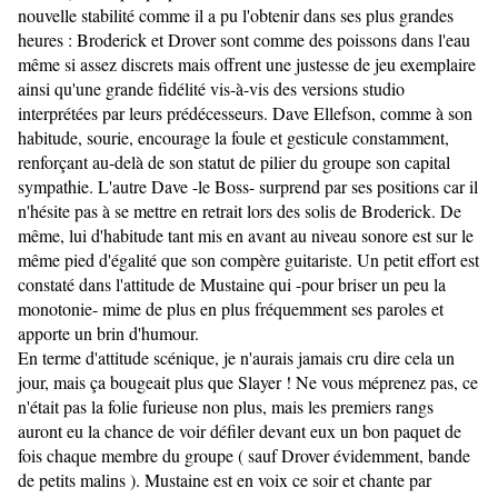
nouvelle stabilité comme il a pu l'obtenir dans ses plus grandes
heures : Broderick et Drover sont comme des poissons dans l'eau
même si assez discrets mais offrent une justesse de jeu exemplaire
ainsi qu'une grande fidélité vis-à-vis des versions studio
interprétées par leurs prédécesseurs. Dave Ellefson, comme à son
habitude, sourie, encourage la foule et gesticule constamment,
renforçant au-delà de son statut de pilier du groupe son capital
sympathie. L'autre Dave -le Boss- surprend par ses positions car il
n'hésite pas à se mettre en retrait lors des solis de Broderick. De
même, lui d'habitude tant mis en avant au niveau sonore est sur le
même pied d'égalité que son compère guitariste. Un petit effort est
constaté dans l'attitude de Mustaine qui -pour briser un peu la
monotonie- mime de plus en plus fréquemment ses paroles et
apporte un brin d'humour.
En terme d'attitude scénique, je n'aurais jamais cru dire cela un
jour, mais ça bougeait plus que Slayer ! Ne vous méprenez pas, ce
n'était pas la folie furieuse non plus, mais les premiers rangs
auront eu la chance de voir défiler devant eux un bon paquet de
fois chaque membre du groupe ( sauf Drover évidemment, bande
de petits malins ). Mustaine est en voix ce soir et chante par