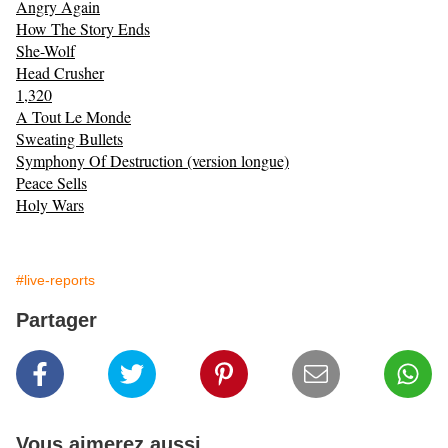
Angry Again
How The Story Ends
She-Wolf
Head Crusher
1,320
A Tout Le Monde
Sweating Bullets
Symphony Of Destruction (version longue)
Peace Sells
Holy Wars
#live-reports
Partager
Vous aimerez aussi