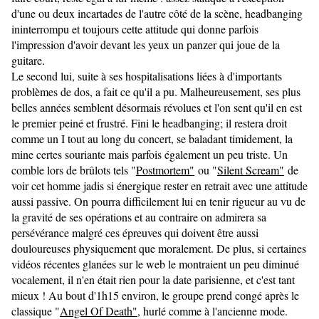
d'une ou deux incartades de l'autre côté de la scène, headbanging
ininterrompu et toujours cette attitude qui donne parfois
l'impression d'avoir devant les yeux un panzer qui joue de la
guitare.
Le second lui, suite à ses hospitalisations liées à d'importants
problèmes de dos, a fait ce qu'il a pu. Malheureusement, ses plus
belles années semblent désormais révolues et l'on sent qu'il en est
le premier peiné et frustré. Fini le headbanging; il restera droit
comme un I tout au long du concert, se baladant timidement, la
mine certes souriante mais parfois également un peu triste. Un
comble lors de brûlots tels "
Postmortem"
ou "
Silent Scream"
de
voir cet homme jadis si énergique rester en retrait avec une attitude
aussi passive. On pourra difficilement lui en tenir rigueur au vu de
la gravité de ses opérations et au contraire on admirera sa
persévérance malgré ces épreuves qui doivent être aussi
douloureuses physiquement que moralement. De plus, si certaines
vidéos récentes glanées sur le web le montraient un peu diminué
vocalement, il n'en était rien pour la date parisienne, et c'est tant
mieux ! Au bout d'1h15 environ, le groupe prend congé après le
classique "
Angel Of Death"
, hurlé comme à l'ancienne mode.